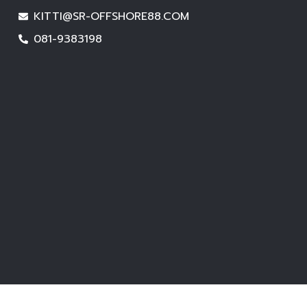
KITTI@SR-OFFSHORE88.COM
081-9383198