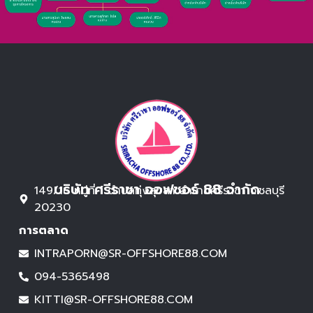
บริษัท ศรีราชา ออฟชอร์ 88 จำกัด
149/16 หมู่ที่ 1 ตำบลทุ่งสุขลา อำเภอศรีราชา จ.ชลบุรี
20230
การตลาด
INTRAPORN@SR-OFFSHORE88.COM
094-5365498
KITTI@SR-OFFSHORE88.COM